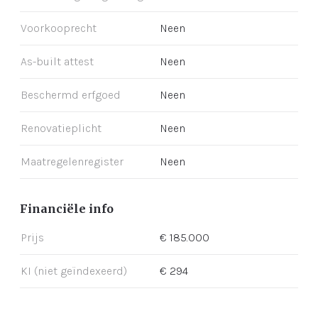
Voorkooprecht
Neen
As-built attest
Neen
Beschermd erfgoed
Neen
Renovatieplicht
Neen
Maatregelenregister
Neen
Financiële info
Prijs
€ 185.000
KI (niet geïndexeerd)
€ 294