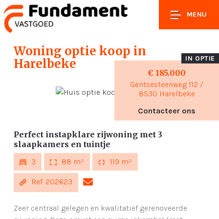
MENU
Woning optie koop
in
IN OPTIE
Harelbeke
€ 185.000
Gentsesteenweg 112 /
8530 Harelbeke
Contacteer ons
Perfect instapklare rijwoning met 3
slaapkamers en tuintje
3
88 m²
119 m²
Ref. 202623
Zeer centraal gelegen en kwalitatief gerenoveerde