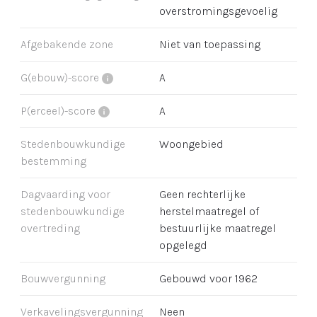
overstromingsgevoelig
Afgebakende zone
Niet van toepassing
G(ebouw)-score
A
P(erceel)-score
A
Stedenbouwkundige
Woongebied
bestemming
Dagvaarding voor
Geen rechterlijke
stedenbouwkundige
herstelmaatregel of
overtreding
bestuurlijke maatregel
opgelegd
Bouwvergunning
Gebouwd voor 1962
Verkavelingsvergunning
Neen