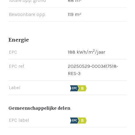
Totale opp. grond
88 m²
Bewoonbare opp.
119 m²
Energie
2
EPC
188 kWh/m
/jaar
EPC ref.
20250529-0003417518-
RES-3
Label
Gemeenschappelijke delen
EPC label